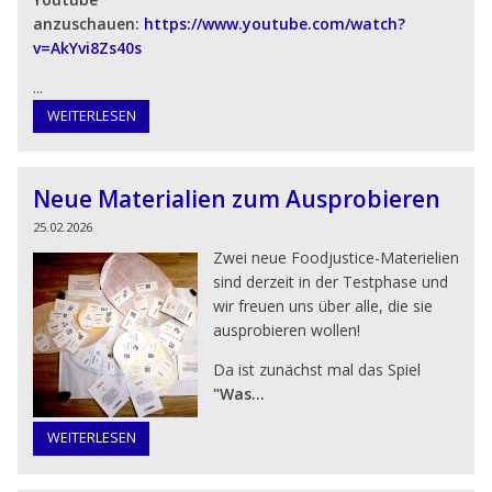
anzuschauen:
https://www.youtube.com/watch?
v=AkYvi8Zs40s
...
Einladungs-Flyer zum Herunterladen
WEITERLESEN
(PDF)
Neue Materialien zum Ausprobieren
25.02.2026
Zwei neue Foodjustice-Materielien
sind derzeit in der Testphase und
wir freuen uns über alle, die sie
ausprobieren wollen!
Da ist zunächst mal das Spiel
"Was...
WEITERLESEN